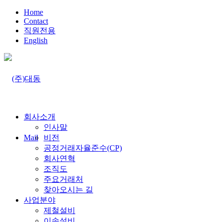
Home
Contact
직원전용
English
회사소개
인사말
Mail
비전
공정거래자율준수(CP)
회사연혁
조직도
주요거래처
찾아오시는 길
사업분야
제철설비
이송설비