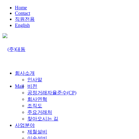
Home
Contact
직원전용
English
회사소개
인사말
Mail
비전
공정거래자율준수(CP)
회사연혁
조직도
주요거래처
찾아오시는 길
사업분야
제철설비
이송설비