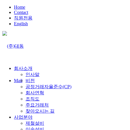
Home
Contact
직원전용
English
회사소개
인사말
Mail
비전
공정거래자율준수(CP)
회사연혁
조직도
주요거래처
찾아오시는 길
사업분야
제철설비
이송설비