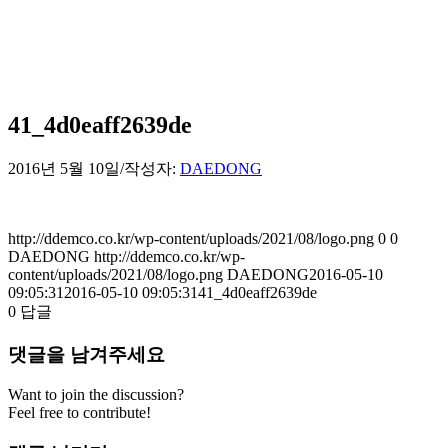
41_4d0eaff2639de
2016년 5월 10일
/
작성자:
DAEDONG
http://ddemco.co.kr/wp-content/uploads/2021/08/logo.png
0
0
DAEDONG
http://ddemco.co.kr/wp-
content/uploads/2021/08/logo.png
DAEDONG
2016-05-10
09:05:31
2016-05-10 09:05:31
41_4d0eaff2639de
0
답글
댓글을 남겨주세요
Want to join the discussion?
Feel free to contribute!