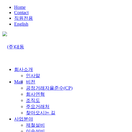
Home
Contact
직원전용
English
회사소개
인사말
Mail
비전
공정거래자율준수(CP)
회사연혁
조직도
주요거래처
찾아오시는 길
사업분야
제철설비
이송설비