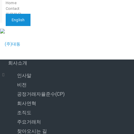
Home
Contact
직원전용
English
회사소개
인사말
비전
공정거래자율준수(CP)
회사연혁
조직도
주요거래처
찾아오시는 길