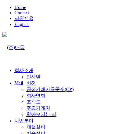
Home
Contact
직원전용
English
회사소개
인사말
Mail
비전
공정거래자율준수(CP)
회사연혁
조직도
주요거래처
찾아오시는 길
사업분야
제철설비
이송설비