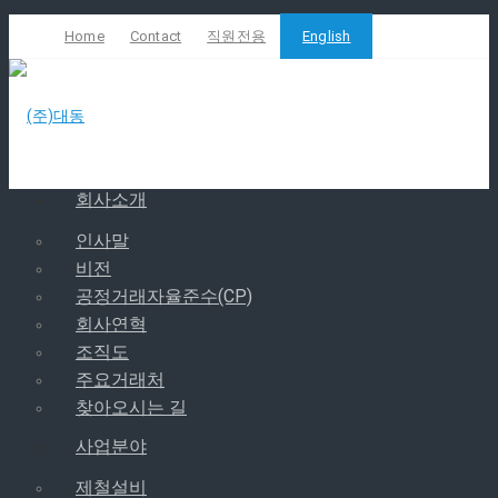
Home
Contact
직원전용
English
회사소개
인사말
Mail
비전
공정거래자율준수(CP)
회사연혁
조직도
주요거래처
찾아오시는 길
사업분야
제철설비