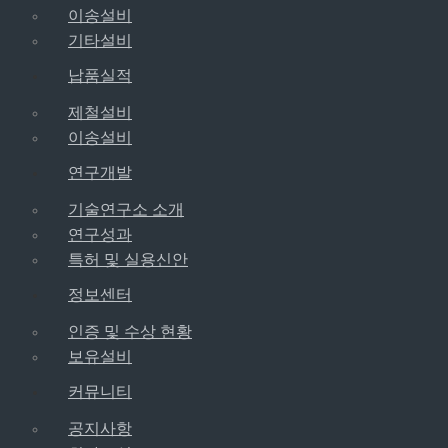
이송설비
기타설비
납품실적
제철설비
이송설비
연구개발
기술연구소 소개
연구성과
특허 및 실용신안
정보센터
인증 및 수상 현황
보유설비
커뮤니티
공지사항