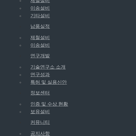
제철설비
이송설비
기타설비
납품실적
제철설비
이송설비
연구개발
기술연구소 소개
연구성과
특허 및 실용신안
정보센터
인증 및 수상 현황
보유설비
커뮤니티
공지사항