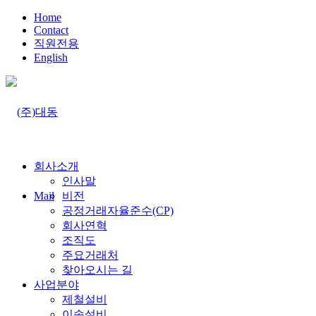
Home
Contact
직원전용
English
회사소개
인사말
Mail
비전
공정거래자율준수(CP)
회사연혁
조직도
주요거래처
찾아오시는 길
사업분야
제철설비
이송설비