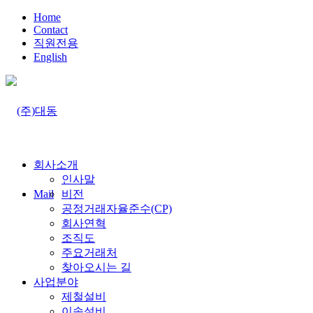
Home
Contact
직원전용
English
회사소개
인사말
Mail
비전
공정거래자율준수(CP)
회사연혁
조직도
주요거래처
찾아오시는 길
사업분야
제철설비
이송설비